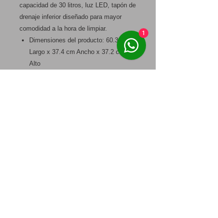
capacidad de 30 litros, luz LED, tapón de
drenaje inferior diseñado para mayor
comodidad a la hora de limpiar.
1
Dimensiones del producto: 60.3 cm
Largo x 37.4 cm Ancho x 37.2 cm
Alto
Performance de frio: entre 20°c Y
-20°c
Voltaje: 12 / 24 /110 / 220 V
Consumo: 3AH en 12V 35W
Puerto USB
Buy a Car in
Camper