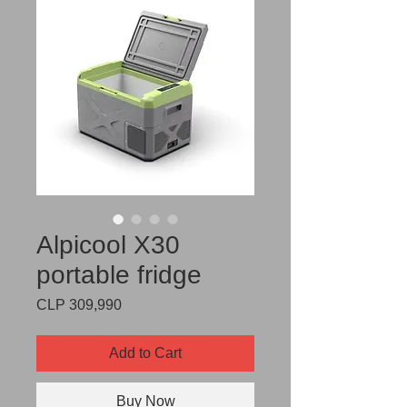
Alpicool X30
portable fridge
Price
CLP 309,990
Add to Cart
Buy Now