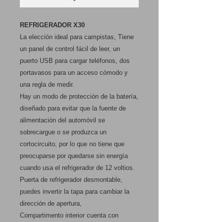
REFRIGERADOR X30
La elección ideal para campistas, Tiene
un panel de control fácil de leer, un
puerto USB para cargar teléfonos, dos
portavasos para un acceso cómodo y
una regla de medir.
Hay un modo de protección de la batería,
diseñado para evitar que la fuente de
alimentación del automóvil se
sobrecargue o se produzca un
cortocircuito, por lo que no tiene que
preocuparse por quedarse sin energía
cuando usa el refrigerador de 12 voltios.
Puerta de refrigerador desmontable,
puedes invertir la tapa para cambiar la
dirección de apertura,
Compartimento interior cuenta con